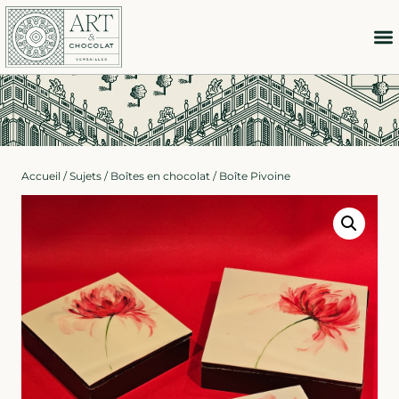
Accueil
/
Sujets
/
Boîtes en chocolat
/ Boîte Pivoine