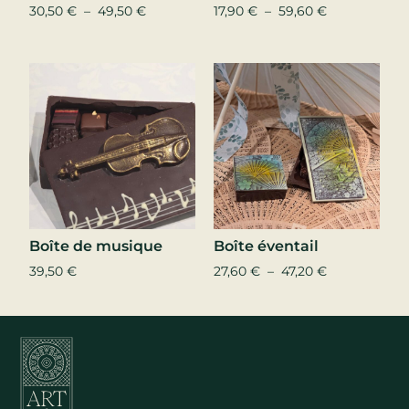
30,50
€
–
49,50
€
17,90
€
–
59,60
€
Boîte de musique
Boîte éventail
39,50
€
27,60
€
–
47,20
€