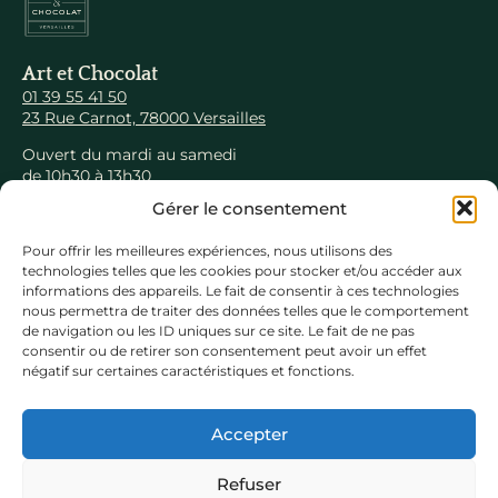
Art et Chocolat
01 39 55 41 50
23 Rue Carnot, 78000 Versailles
Ouvert du mardi au samedi
de 10h30 à 13h30
et de 14h30 à 19h00
Gérer le consentement
Pour offrir les meilleures expériences, nous utilisons des
Naviguer
technologies telles que les cookies pour stocker et/ou accéder aux
Collections
informations des appareils. Le fait de consentir à ces technologies
Produits
nous permettra de traiter des données telles que le comportement
de navigation ou les ID uniques sur ce site. Le fait de ne pas
Créations
personnalisées
consentir ou de retirer son consentement peut avoir un effet
Ateliers
dégustation
négatif sur certaines caractéristiques et fonctions.
Notre
histoire
Nous
contacter
Accepter
Nous suivre
Refuser