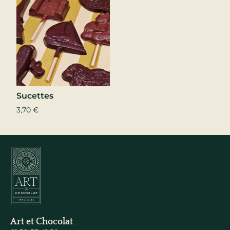
Sucettes
3,70
€
Art et Chocolat