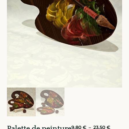
Palette de peinture
9,80
€
–
23,50
€