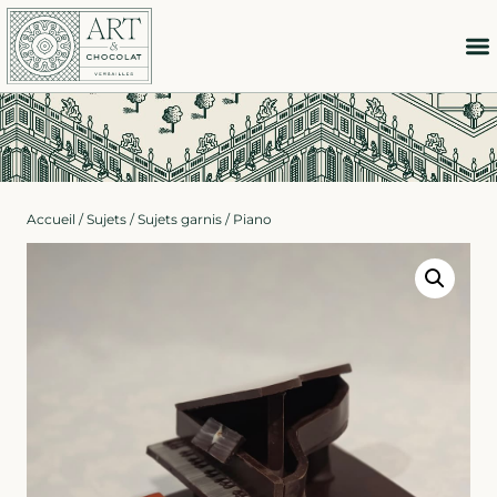
Accueil
/
Sujets
/
Sujets garnis
/ Piano