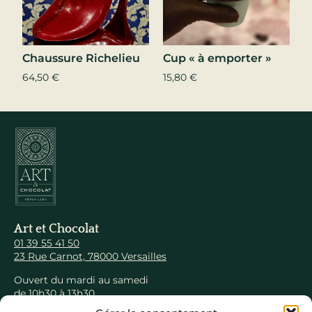
Chaussure Richelieu
Cup « à emporter »
64,50
€
15,80
€
Art et Chocolat
01 39 55 41 50
23 Rue Carnot, 78000 Versailles
Ouvert du mardi au samedi
de 10h30 à 13h30
et de 14h30 à 19h00