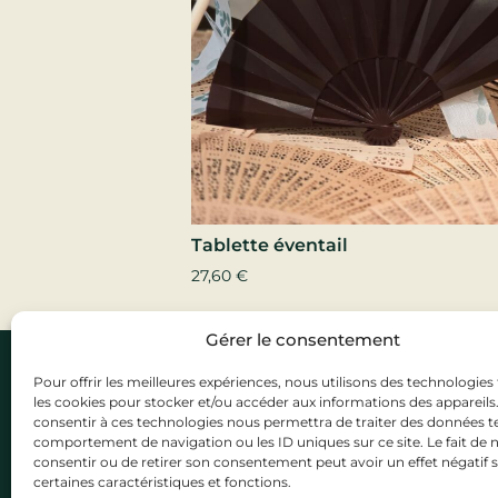
Tablette éventail
27,60
€
Gérer le consentement
Art et Choco
Pour offrir les meilleures expériences, nous utilisons des technologies 
01 39 55 41 50
les cookies pour stocker et/ou accéder aux informations des appareils. 
23 Rue Carnot,
consentir à ces technologies nous permettra de traiter des données te
comportement de navigation ou les ID uniques sur ce site. Le fait de 
Ouvert du ma
consentir ou de retirer son consentement peut avoir un effet négatif 
de 10h30 à 13
certaines caractéristiques et fonctions.
et de 14h30 à